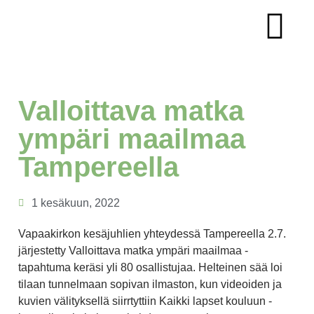
KUMMIA ODOTTAVAT LAPSET JA OPISKELIJ
KUMMIEN KYNÄSTÄ
Valloittava matka
ympäri maailmaa
Tampereella
1 kesäkuun, 2022
Vapaakirkon kesäjuhlien yhteydessä Tampereella 2.7.
järjestetty Valloittava matka ympäri maailmaa -
tapahtuma keräsi yli 80 osallistujaa. Helteinen sää loi
tilaan tunnelmaan sopivan ilmaston, kun videoiden ja
kuvien välityksellä siirrtyttiin Kaikki lapset kouluun -