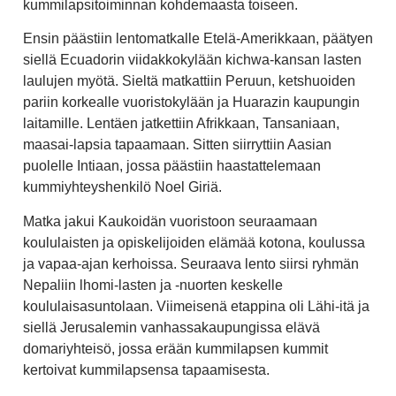
kummilapsitoiminnan kohdemaasta toiseen.
Ensin päästiin lentomatkalle Etelä-Amerikkaan, päätyen
siellä Ecuadorin viidakkokylään kichwa-kansan lasten
laulujen myötä. Sieltä matkattiin Peruun, ketshuoiden
pariin korkealle vuoristokylään ja Huarazin kaupungin
laitamille. Lentäen jatkettiin Afrikkaan, Tansaniaan,
maasai-lapsia tapaamaan. Sitten siirryttiin Aasian
puolelle Intiaan, jossa päästiin haastattelemaan
kummiyhteyshenkilö Noel Giriä.
Matka jakui Kaukoidän vuoristoon seuraamaan
koululaisten ja opiskelijoiden elämää kotona, koulussa
ja vapaa-ajan kerhoissa. Seuraava lento siirsi ryhmän
Nepaliin lhomi-lasten ja -nuorten keskelle
koululaisasuntolaan. Viimeisenä etappina oli Lähi-itä ja
siellä Jerusalemin vanhassakaupungissa elävä
domariyhteisö, jossa erään kummilapsen kummit
kertoivat kummilapsensa tapaamisesta.