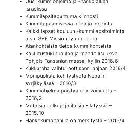
Uusi kummiohjelma ja -hanke alkaa
Israelissa
Kummilapsitapahtuma kiinnosti
Kummitapaamisessa infoa ja ideointia
Kaikki lapset kouluun -kummilapsitoiminta
alkoi SVK Mission työmuotona
Ajankohtaista tietoa kummikohteista
Koulutustuki tuo iloa ja mahdollisuuksia
Pohjois-Tansanian maasai-kyliin 2016/6
Kukkaraha vaihtui eettiseen lahjaan 2016/4
Monipuolista kehitystyötä Nepalin
syrjäkylässä – 2016/3
Kummiohjelma poistaa eriarvoisuutta –
2016/2
Mutaisia polkuja ja iloisia yllätyksiä –
2015/10
Hankekumppanilla on merkitystä – 2015/4