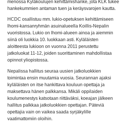
menossa Kyläkoulujen kehittämishanke, jota KLK tukee
hankekummien antaman tuen ja keräysvarojen kautta.
HCDC osallistuu mm. lukio-opetuksen kehittämiseen
lhomi-kansanryhmän asuinalueella Koillis-Nepalin
vuoristossa. Lukio on lhomi-alueen ainoa ja aiemmin
siinä oli luokkia 10. luokkaan asti. Kyläläisten
aloitteesta lukioon on vuonna 2011 perustettu
jatkoluokat 11-12, joiden suorittaminen mahdollistaa
opinnot yliopistossa.
Nepalissa hallitus seuraa uusien jatkoluokkien
toimintaa ensin muutamia vuosia. Seurannan ajaksi
kyläläisten on itse hankittava kouluun opettaja ja
maksettava hänen palkkansa. Mikäli oppilaiden
koulumenestys katsotaan riittäväksi, koeajan jälkeen
hallitus palkkaa jatkoluokkien opettajan. Päteviä
opettajia vain on vaikea saada syrjäkylille
vaatimattomiin oloihin.