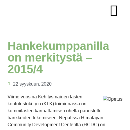
KUMMIA ODOTTAVAT LAPSET JA OPISKELIJ
KUMMIEN KYNÄSTÄ
Hankekumppanilla
on merkitystä –
2015/4
22 syyskuun, 2020
Viime vuosina Kehitysmaiden lasten
koulutustuki ry:n (KLK) toiminnassa on
kummilasten kannattamisen ohella panostettu
hankkeiden tukemiseen. Nepalissa Himalayan
Community Development Centerillä (HCDC) on