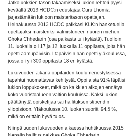
Jatkoluokkien tason takaamiseksi lukion rehtori pyysi
keväällä 2013 HCDC:n edustajaa Guru Lhomia
järjestämään lukioon maisteritason opettajan.
Heinäkuussa 2013 HCDC palkkasi KLK:n hanketuella
opettajaksi maisteriksi valmistuneen nuoren miehen,
Ghoka Chhedarin (osa palkasta tuli kylästä). Tuolloin
11. luokalla oli 17 ja 12. luokalla 11 oppilasta, joita hän
opetti aamupäivisin. Iltapäivisin hän opetti yläkoulussa,
jossa oli yli 300 oppilasta 18 eri kylästä.
Lukuvuoden aikana oppilaiden koulumenestyksessä
tapahtui huomattavaa kehitystä. Oppilaista 91% läpäisi
lukion loppukokeet, mikä on kaikkien aikojen ennätys
koko vuoristoalueen valtion kouluissa. Kaksi lukion
päättänyttä opiskelijaa sai hallituksen stipendin
yliopistoon. Yläkoulussa 10. luokan suoritti 94,5 %,
mikä on erittäin hyvä tulos.
Niinpä uuden lukuvuoden alkaessa huhtikuussa 2015
Nepalin hallitus palkkaa Ghoka Chhedarin