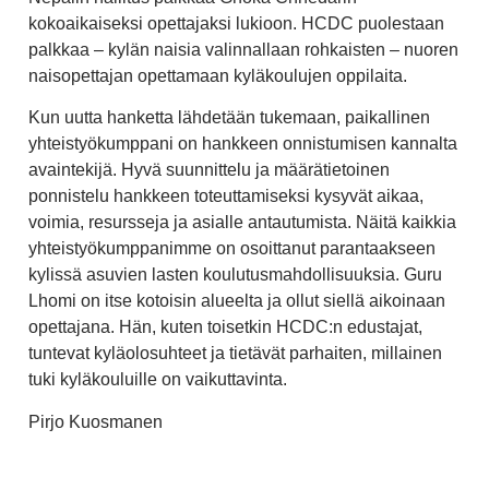
kokoaikaiseksi opettajaksi lukioon. HCDC puolestaan
palkkaa – kylän naisia valinnallaan rohkaisten – nuoren
naisopettajan opettamaan kyläkoulujen oppilaita.
Kun uutta hanketta lähdetään tukemaan, paikallinen
yhteistyökumppani on hankkeen onnistumisen kannalta
avaintekijä. Hyvä suunnittelu ja määrätietoinen
ponnistelu hankkeen toteuttamiseksi kysyvät aikaa,
voimia, resursseja ja asialle antautumista. Näitä kaikkia
yhteistyökumppanimme on osoittanut parantaakseen
kylissä asuvien lasten koulutusmahdollisuuksia. Guru
Lhomi on itse kotoisin alueelta ja ollut siellä aikoinaan
opettajana. Hän, kuten toisetkin HCDC:n edustajat,
tuntevat kyläolosuhteet ja tietävät parhaiten, millainen
tuki kyläkouluille on vaikuttavinta.
Pirjo Kuosmanen