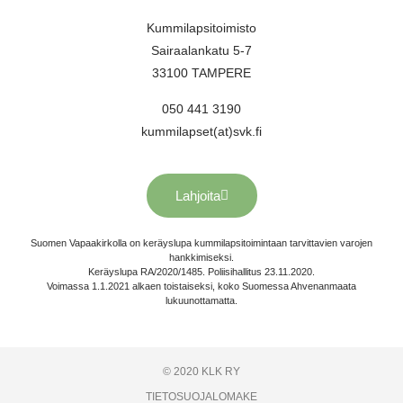
Kummilapsitoimisto
Sairaalankatu 5-7
33100 TAMPERE
050 441 3190
kummilapset(at)svk.fi
Lahjoita
Suomen Vapaakirkolla on keräyslupa kummilapsitoimintaan tarvittavien varojen
hankkimiseksi.
Keräyslupa RA/2020/1485. Poliisihallitus 23.11.2020.
Voimassa 1.1.2021 alkaen toistaiseksi, koko Suomessa Ahvenanmaata
lukuunottamatta.
© 2020 KLK RY
TIETOSUOJALOMAKE