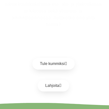
tukea koulukuluihinsa esi-, ala- ja yläkouluissa
ja lukiossa sekä yliopisto- ja
ammattiopinnoissa. Auttaisitko sinä yhtä
heistä?
Tule kummiksi
Lahjoita