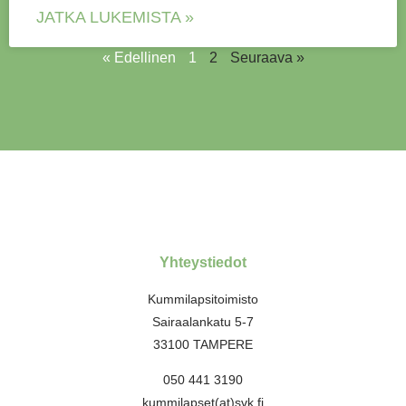
JATKA LUKEMISTA »
« Edellinen
1
2
Seuraava »
Yhteystiedot
Kummilapsitoimisto
Sairaalankatu 5-7
33100 TAMPERE
050 441 3190
kummilapset(at)svk.fi