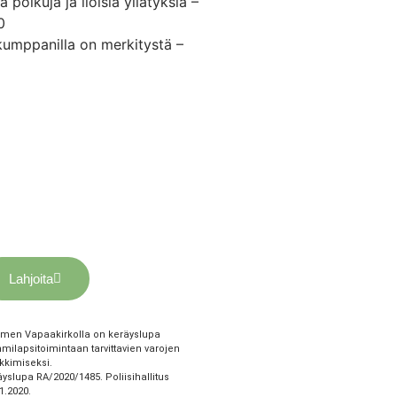
a polkuja ja iloisia yllätyksiä –
0
umppanilla on merkitystä –
Lahjoita
men Vapaakirkolla on keräyslupa
ilapsitoimintaan tarvittavien varojen
kkimiseksi.
yslupa RA/2020/1485. Poliisihallitus
1.2020.