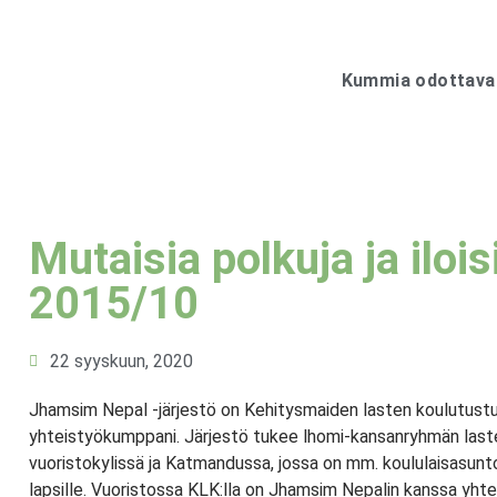
Kummia odottavat 
Mutaisia polkuja ja ilois
2015/10
22 syyskuun, 2020
Jhamsim Nepal -järjestö on Kehitysmaiden lasten koulutustuk
yhteistyökumppani. Järjestö tukee lhomi-kansanryhmän last
vuoristokylissä ja Katmandussa, jossa on mm. koululaisasuntola
lapsille. Vuoristossa KLK:lla on Jhamsim Nepalin kanssa yht