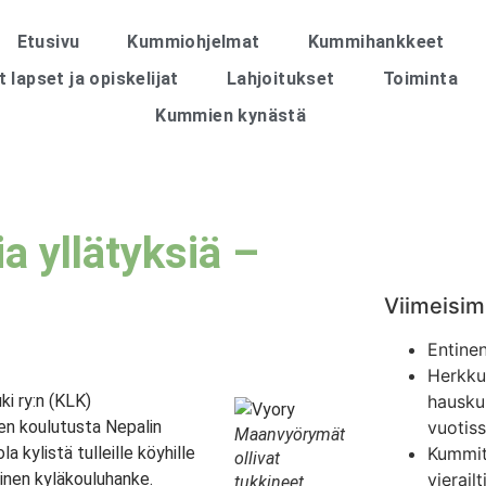
Etusivu
Kummiohjelmat
Kummihankkeet
lapset ja opiskelijat
Lahjoitukset
Toiminta
Kummien kynästä
ia yllätyksiä –
Viimeisim
Entine
Herkkua
i ry:n (KLK)
hausku
en koulutusta Nepalin
vuotiss
Maanvyörymät
 kylistä tulleille köyhille
Kummit
ollivat
einen kyläkouluhanke.
vierail
tukkineet