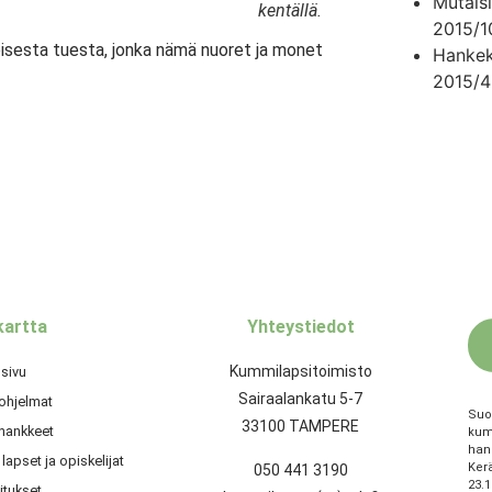
Mutaisi
kentällä.
2015/1
isesta tuesta, jonka nämä nuoret ja monet
Hankek
2015/4
kartta
Yhteystiedot
Kummilapsitoimisto
usivu
Sairaalankatu 5-7
ohjelmat
Suo
33100 TAMPERE
ankkeet
kumm
han
apset ja opiskelijat
Kerä
050 441 3190
23.1
itukset