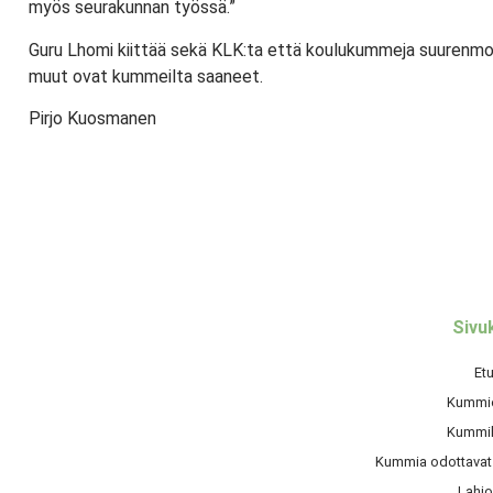
myös seurakunnan työssä.”
Guru Lhomi kiittää sekä KLK:ta että koulukummeja suurenmo
muut ovat kummeilta saaneet.
Pirjo Kuosmanen
Sivu
Et
Kummi
Kummih
Kummia odottavat l
Lahjo