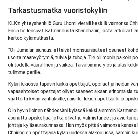
Tarkastusmatka vuoristokyliin
KLK:n yhteyshenkilö Guru Lhomi vieraili kesällä vaimonsa Chh
Ensin he lensivät Katmandusta Khandbariin, josta jatkoivat jal
kertoo kylämatkasta:
”Oli Jumalan siunaus, etteivät monsuunisateet osuneet ko
useita maanvyörymiä, tulvia ja tuhoja. Tie oli monin paikoin po
oli todella vaarallinen ja vaikea. Taivalsimme ylös ja alas kukk
tulimme perille.
Kylän lukiossa tapasin kaikki opettajat, oppilaat ja heidän 
vapaaehtoiset opettajat olivat saaneet aikaan erinomaisia 
vaatteita kylän vanhuksille, naisille, lukion opettajille ja opiskel
Olin hyvin iloinen nähdessäni kylässä kaksi aiemmin Katman
asunutta opiskelijaa, jotka olivat jo valmistuneet ja avioitun
johtaja kyläseurakunnassa. Hän myös pitää vaimonsa kanssa 
Chhiring on opettajana kylän uudessa alakoulussa, samoin k