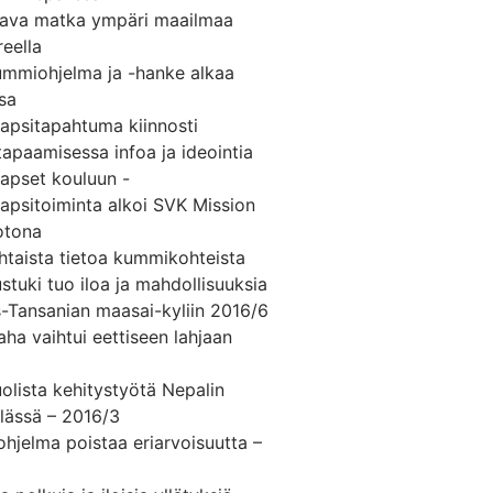
ttava matka ympäri maailmaa
eella
ummiohjelma ja -hanke alkaa
ssa
apsitapahtuma kiinnosti
apaamisessa infoa ja ideointia
lapset kouluun -
apsitoiminta alkoi SVK Mission
otona
htaista tietoa kummikohteista
stuki tuo iloa ja mahdollisuuksia
s-Tansanian maasai-kyliin 2016/6
ha vaihtui eettiseen lahjaan
olista kehitystyötä Nepalin
ylässä – 2016/3
hjelma poistaa eriarvoisuutta –