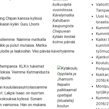
Valloi
kulkuväyliä
vuoristossa.
Tamper
Kävelymatka
Uusi k
ing Chipan kanssa kylissä.
Kahdbarin
Israeli
kaisin kyliin. Guru Lhomi
kaupungista
Kummil
Chepuwan
Kummit
kylään kestää
Kaikki 
hdallemme. Näimme matkalla
kolme päivää.
kummil
ikki ja polut mutaisia. Matka
työmu
uloille ja laaksoihin. Viisi päivää käveltyämme
Ajanko
Koulutu
vanhempansa. KLK:n tukemat
Pohjoi
tuloksia. Veimme Katmandusta
Oppilaita ja
Kukkara
ijoille.
Jhamsim
2016/4
Nepalin
Monipu
dun koululaisasuntolassamme
palkkaamat
syrjäk
eet. Lakpa Isaac on nuorten
opettajat
Kummio
kokouksia kylissä. Sonam
(etualalla)
2016/2
uin vaimonsa. Hän on mukana
koulun