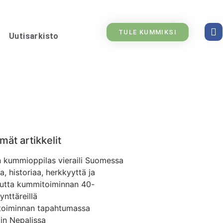
TULE KUMMIKSI
Uutisarkisto
mät artikkelit
n kummioppilas vieraili Suomessa
, historiaa, herkkyyttä ja
utta kummitoiminnan 40-
ynttäreillä
oiminnan tapahtumassa
tiin Nepalissa